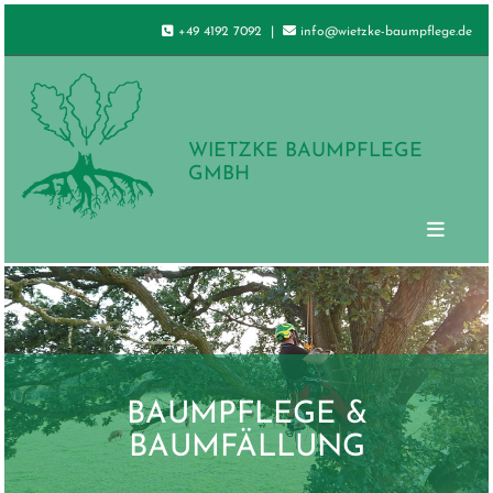
Zum Inhalt springen


+49 4192 7092
|
info@wietzke-baumpflege.de
WIETZKE BAUMPFLEGE
GMBH
BAUMPFLEGE &
BAUMFÄLLUNG