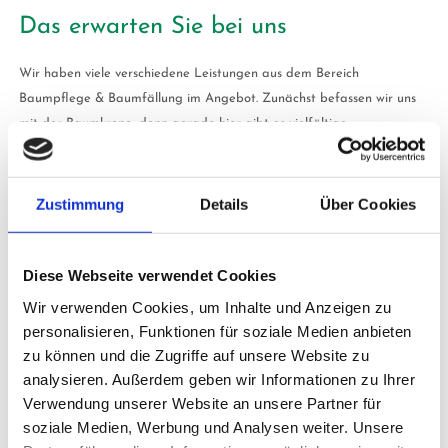
Das erwarten Sie bei uns
Wir haben viele verschiedene Leistungen aus dem Bereich
Baumpflege & Baumfällung im Angebot. Zunächst befassen wir uns
mit der Baumkrone, denn gerade hier gibt es vielfältige
Möglichkeiten. Zum Beispiel der Kronenaufbauschnitt,
Kronenschnittmaßnahmen oder auch die Kronenteilentlastung. Selbst
Kronenverankerungen führen wir durch. Natürlich nehmen wir auch
Zustimmung
Details
Über Cookies
Fällungen vor, falls der Baum beschädigt oder krank ist. Jedoch ist
unser Ziel, dass wir Ihre Bäume möglichst lange erhalten. Deshalb
Diese Webseite verwendet Cookies
sind wir auch die richtige Adresse, wenn Sie Ihre Bäume pflegen
möchten. Wir bieten Baumuntersuchungen an, um herauszufinden,
Wir verwenden Cookies, um Inhalte und Anzeigen zu
was das Gehölz braucht. Gleichermaßen können wir für die nötige
personalisieren, Funktionen für soziale Medien anbieten
Düngung sorgen, damit es kräftig und gesund wächst. Nicht zu
zu können und die Zugriffe auf unsere Website zu
vergessen ist der Baumschutz. Bei Baustellen und Ähnlichem kann es
analysieren. Außerdem geben wir Informationen zu Ihrer
schnell passieren, dass es zu Beschädigungen an nahen Bäumen
Verwendung unserer Website an unsere Partner für
kommt. Genau das möchten wir verhindern. Melden Sie sich also bei
soziale Medien, Werbung und Analysen weiter. Unsere