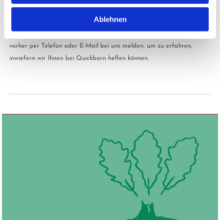
können, welche Pflegemaßnahmen für Ihre Bäume infrage kommen.
Ablehnen
Natürlich betreuen wir jeden Kunden individuell, sodass wir genau
auf Ihre Wünsche eingehen können. Darüber hinaus können Sie sich
vorher per Telefon oder E-Mail bei uns melden, um zu erfahren,
inwiefern wir Ihnen bei Quickborn helfen können.