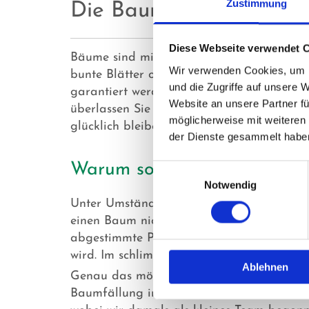
Zustimmung
Die Baumpflege & Baum
Diese Webseite verwendet 
Bäume sind mitunter das Schönste, was die
Wir verwenden Cookies, um I
bunte Blätter oder starke Borken überzeug
und die Zugriffe auf unsere 
garantiert werden, dass die Pflanzen lang
Website an unsere Partner fü
überlassen Sie die Arbeit einem Fachman
möglicherweise mit weiteren
glücklich bleiben.
der Dienste gesammelt habe
Warum sollten Sie einen F
Einwilligungsauswahl
Notwendig
Unter Umständen lieben Sie die Gartenarb
einen Baum nicht mit einem einfachen Busc
abgestimmte Pflege. Ansonsten könnte es 
wird. Im schlimmsten Fall muss der Baum g
Ablehnen
Genau das möchten wir von der Wietzke 
Baumfällung in der Region, wobei unsere