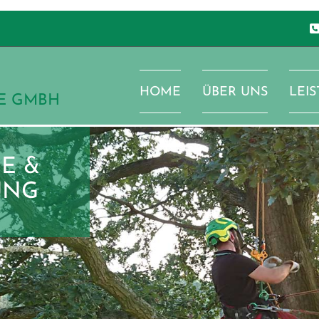
HOME
ÜBER UNS
LEI
E GMBH
E &
UNG